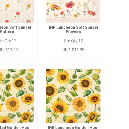
heon Soft Sunset
IHR Luncheon Soft Sunset
Pattern
Flowers
tn Qty:
12
Ctn Qty:
12
RP:
$11.99
RRP:
$11.99
tail Golden Hour
IHR Luncheon Golden Hour