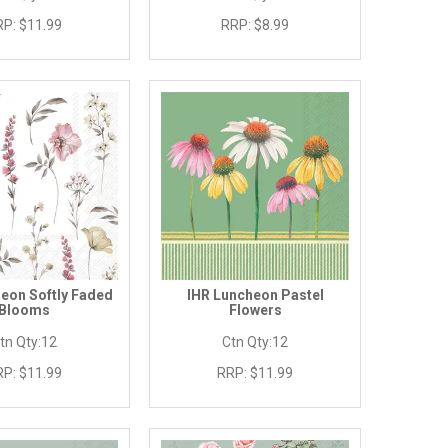
RP:
$11.99
RRP:
$8.99
eon Softly Faded
IHR Luncheon Pastel
Blooms
Flowers
tn Qty:
12
Ctn Qty:
12
RP:
$11.99
RRP:
$11.99