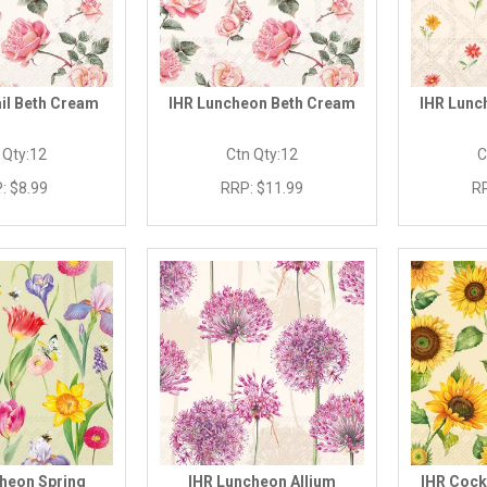
il Beth Cream
IHR Luncheon Beth Cream
IHR Lunc
 Qty:
12
Ctn Qty:
12
C
:
$8.99
RRP:
$11.99
R
heon Spring
IHR Luncheon Allium
IHR Cock