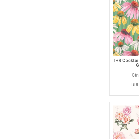
IHR Cocktai
G
Ctn
RRP