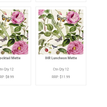
ocktail Mette
IHR Luncheon Mette
tn Qty:
12
Ctn Qty:
12
RP:
$8.99
RRP:
$11.99