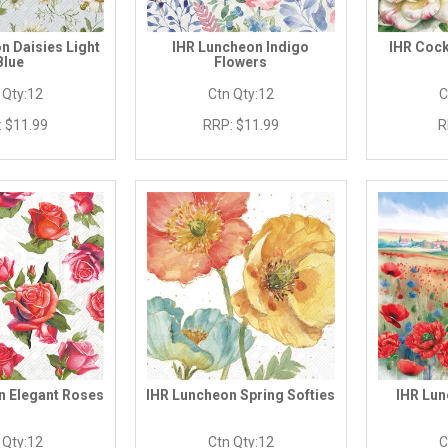
n Daisies Light
IHR Luncheon Indigo
IHR Cock
Blue
Flowers
 Qty:
12
Ctn Qty:
12
C
:
$11.99
RRP:
$11.99
R
n Elegant Roses
IHR Luncheon Spring Softies
IHR Lu
 Qty:
12
Ctn Qty:
12
C