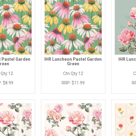
l Pastel Garden
IHR Luncheon Pastel Garden
IHR Lunc
reen
Green
 Qty:
12
Ctn Qty:
12
C
:
$8.99
RRP:
$11.99
R