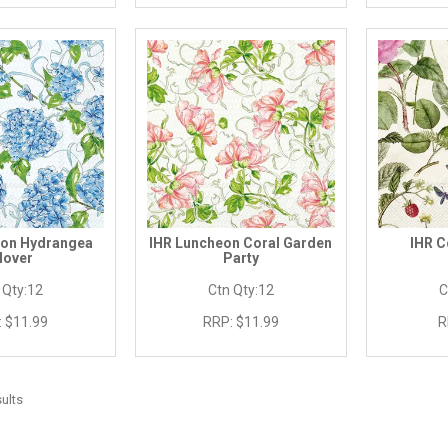
eon Hydrangea
IHR Luncheon Coral Garden
IHR C
lover
Party
 Qty:
12
Ctn Qty:
12
C
:
$11.99
RRP:
$11.99
R
ults