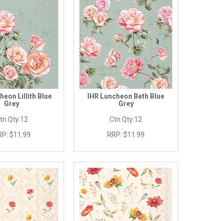
heon Lillith Blue
IHR Luncheon Beth Blue
Grey
Grey
tn Qty:
12
Ctn Qty:
12
RP:
$11.99
RRP:
$11.99