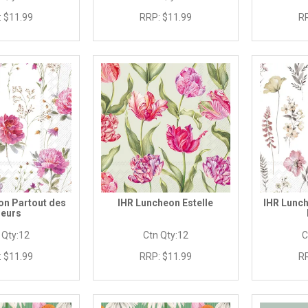
:
$11.99
RRP:
$11.99
R
on Partout des
IHR Luncheon Estelle
IHR Lunch
leurs
 Qty:
12
Ctn Qty:
12
C
:
$11.99
RRP:
$11.99
R