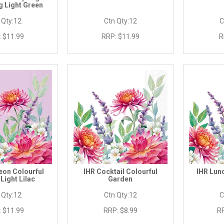
 Light Green
 Qty:
12
Ctn Qty:
12
C
:
$11.99
RRP:
$11.99
R
eon Colourful
IHR Cocktail Colourful
IHR Lun
Light Lilac
Garden
 Qty:
12
Ctn Qty:
12
C
:
$11.99
RRP:
$8.99
R