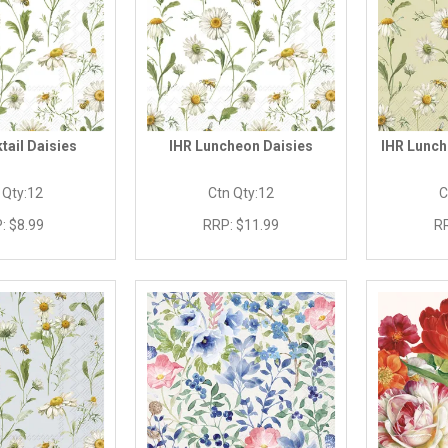
tail Daisies
IHR Luncheon Daisies
IHR Lunch
 Qty:
12
Ctn Qty:
12
C
:
$8.99
RRP:
$11.99
R