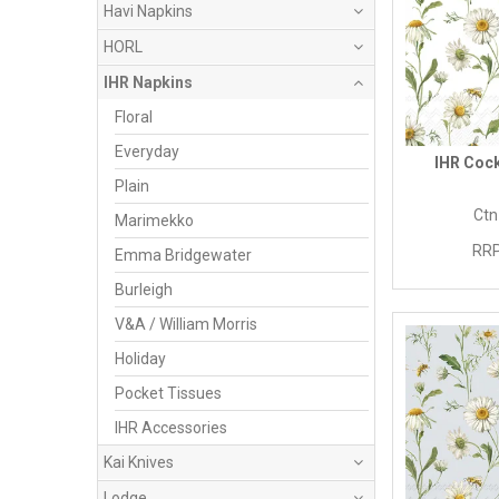
Havi Napkins
HORL
IHR Napkins
Floral
Everyday
IHR Cock
Plain
Ctn
Marimekko
RRP
Emma Bridgewater
Burleigh
V&A / William Morris
Holiday
Pocket Tissues
IHR Accessories
Kai Knives
Lodge