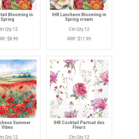
tail Blooming in
IHR Luncheon Blooming in
Spring
Spring cream
tn Qty:
12
Ctn Qty:
12
RP:
$8.99
RRP:
$11.99
ncheon Summer
IHR Cocktail Partout des
Vibes
Fleurs
tn Qty:
12
Ctn Qty:
12