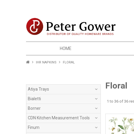
HOME
IHR NAPKINS
FLORAL
Floral
Atiya Trays
Bialetti
1
to
36
of
36
res
Borner
CDN Kitchen Measurement Tools
Finum