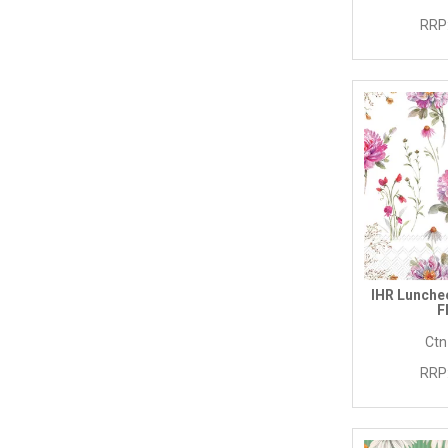
RRP
IHR Lunche
F
Ctn
RRP