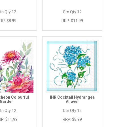
tn Qty:
12
Ctn Qty:
12
RP:
$8.99
RRP:
$11.99
cheon Colourful
IHR Cocktail Hydrangea
Garden
Allover
tn Qty:
12
Ctn Qty:
12
RP:
$11.99
RRP:
$8.99