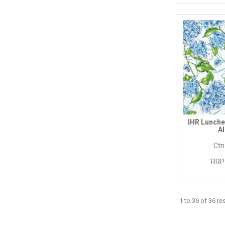
IHR Lunch
Al
Ctn
RRP
1
to
36
of
36
res