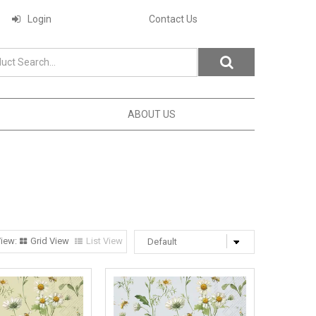
Login
Contact Us
ABOUT US
Grid View
List View