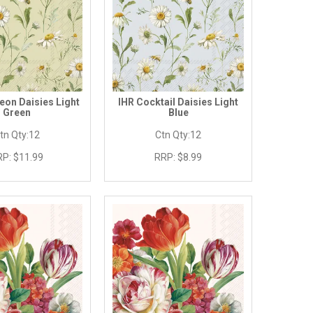
eon Daisies Light
IHR Cocktail Daisies Light
Green
Blue
tn Qty:
12
Ctn Qty:
12
RP:
$11.99
RRP:
$8.99